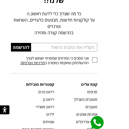
שלנו?!
כל מה שצריך כדי לדעת ראשונ.ה
על קולקציות חדשות, מבצעים בלעדיים, השראות
וטרנדים
בהרשמה קצרה ומהירה
הכניסו
להרשמה
כתובת
אני מסכים כי הפרטים שמסרתי ישמשו לצורך
דוא”ל
הודעות/תכן שיווקיות כמפורט ב
מדיניות הפרטיות
.
קצת עלינו
קטגוריות מובילות
סניפים
ריהוט פנים
מעצבים בשבילך
ריהוט גן
מעצבים
ריהוט משרדי
אמניות ואמנים
ילדים
קשרי אדריכלים
שטיחים