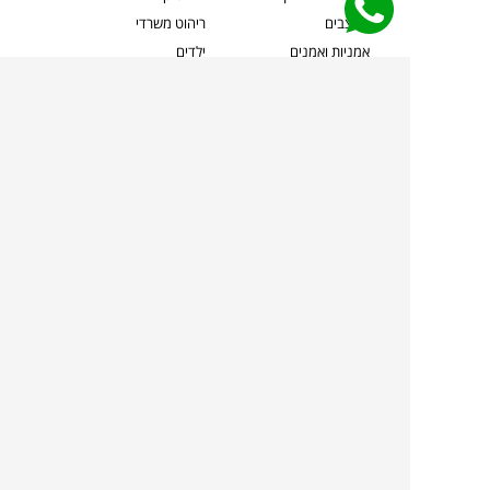
מעצבים
ריהוט משרדי
אמניות ואמנים
ילדים
קשרי אדריכלים
שטיחים
שוברים
אביזרים והלבשת הבית
צרו קשר
תאורה
משלוחים והחזרות
ספות לסלון
שואלים אותנו
שולחנות קפה
שרות ב-
פינות אוכל
תקנון אתר
מדיניות פרטיות
מדיניות עוגיות/Cookies
מדיניות מצלמות
ביטול עסקה