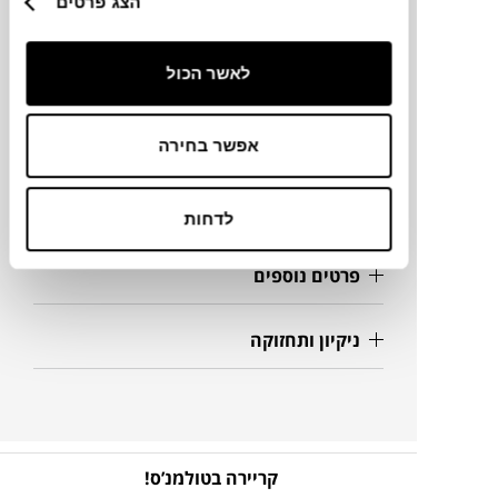
הצג פרטים
מידות
118X43X127H ס"מ
לאשר הכול
מידע על חומרים
אפשר בחירה
מק"ט
לדחות
פרטים נוספים
ניקיון ותחזוקה
קריירה בטולמנ’ס!