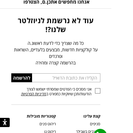
אנחנו מחפשים אתכן.ם,
הצטרפו
עוד לא נרשמת לניוזלטר
שלנו?!
כל מה שצריך כדי לדעת ראשונ.ה
על קולקציות חדשות, מבצעים בלעדיים, השראות
וטרנדים
בהרשמה קצרה ומהירה
הכניסו
להרשמה
כתובת
אני מסכים כי הפרטים שמסרתי ישמשו לצורך
דוא”ל
הודעות/תכן שיווקיות כמפורט ב
מדיניות הפרטיות
.
קצת עלינו
קטגוריות מובילות
סניפים
ריהוט פנים
מעצבים בשבילך
ריהוט גן