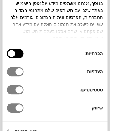
בנוסף, אנחנו משתפים מידע על אופן השימוש
באתר שלנו עם השותפים שלנו מתחומי המדיה
תוכלו למצוא אותי ב:
החברתית, הפרסום וניתוח הנתונים. גורמים אלה
עשויים לשלב את הנתונים האלה עם מידע אחר
שסיפקתם או שהם אספו בעקבות השימוש
צבעים
שעשיתם בשירותים שלהם.
בחירת
הכרחיות
הסכמה
העדפות
שידת אחסון גבוהה בעיצוב מודרני וקליל, בעלת
שתי דלתות וארבע מגירות, תאפשר לכם לאחסן
סטטיסטיקה
את כל מה שצריך וגם מה שלא, בסלון, פינת
האוכל או במשרד, תשדרג, תקפיץ, תפתח
ותסגור לכם את הפינה.
שיווק