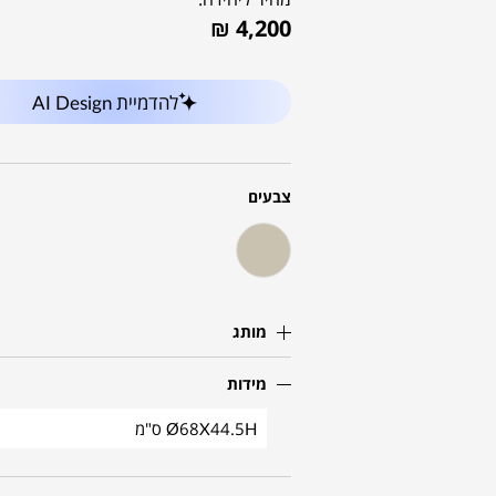
₪
4,200
להדמיית AI Design
צבעים
מותג
מידות
Ø68X44.5H ס"מ