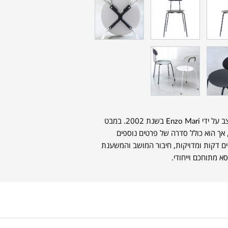
עוצב על ידי Enzo Mari בשנת 2002. במבט
אשוני נראה כמו כסא פשוט בסגנון שנות ה-50, אך הוא כולל סדרה של פרטים נוספים
יים דקות ומדויקות, חיבור המושב והמשענת
א מתוחכם וייחודי.