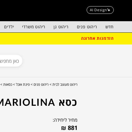
AI Design
חדש
ריהוט פנים
ריהוט גן
ריהוט משרדי
ילדים
הזדמנות אחרונה
ריהוט מעוצב לבית >
ריהוט פנים >
פינת אוכל >
כסאות >
כסא MARIOLINA
מחיר ליחידה:
₪
881