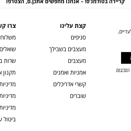
קריירה בטולמנ’ס! – אנחנו מחפשים אתכן.ם, הצטרפו
קצת עלינו
צרו קש
דיים,
סניפים
משלוחי
מעצבים בשבילך
שואלים 
מעצבים
שרות ב
 ב
מדיניות
אמניות ואמנים
תקנון 
קשרי אדריכלים
מדיניות
שוברים
מדיניות עוג
מדיניות
ביטול 