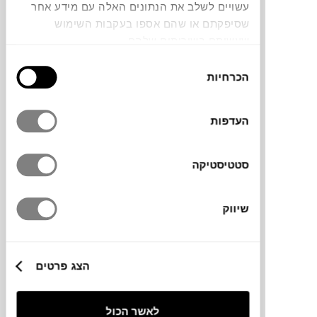
עשויים לשלב את הנתונים האלה עם מידע אחר
שסיפקתם או שהם אספו בעקבות השימוש
שעשיתם בשירותים שלהם.
ספת 2.5 מושבים רחבה ונינוחה, בעלת נוכחות
בחירת
רכה. חלוקת הריפוד האנכית מדגישה את
הכרחיות
הסכמה
המבנה הרחב והעמוק של הספה, ומעניקה לה
מראה מודרני ורגוע. הריפוד הבהיר בגוון בז’
אפרפר משתלב בקלות בחללים רבים, ומייצר
העדפות
אזור ישיבה נעים, מרווח ומוקפד.
סטטיסטיקה
מידות
שיווק
216X97X67H ס"מ
הצג פרטים
מידע על חומרים
לאשר הכול