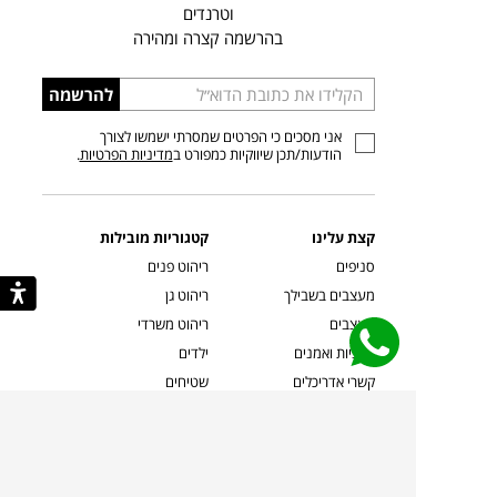
וטרנדים
בהרשמה קצרה ומהירה
הכניסו
להרשמה
כתובת
אני מסכים כי הפרטים שמסרתי ישמשו לצורך
דוא”ל
הודעות/תכן שיווקיות כמפורט ב
מדיניות הפרטיות
.
קצת עלינו
קטגוריות מובילות
סניפים
ריהוט פנים
מעצבים בשבילך
ריהוט גן
מעצבים
ריהוט משרדי
אמניות ואמנים
ילדים
קשרי אדריכלים
שטיחים
שוברים
אביזרים והלבשת הבית
צרו קשר
תאורה
משלוחים והחזרות
ספות לסלון
שואלים אותנו
שולחנות קפה