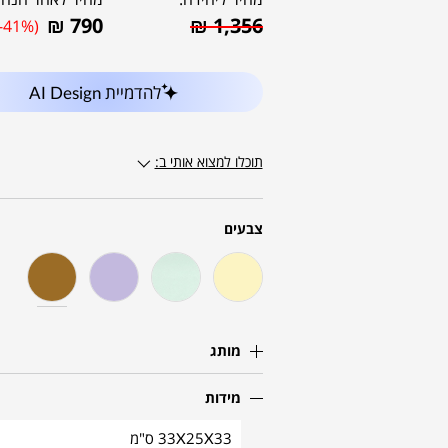
₪
790
₪
1,356
(-41%)
להדמיית AI Design
תוכלו למצוא אותי ב:
צבעים
מותג
מידות
33X25X33 ס"מ