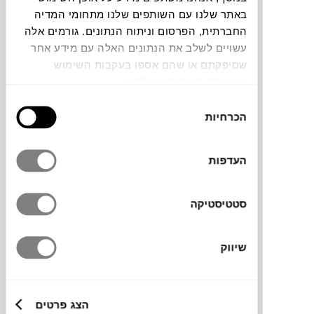
באתר שלנו עם השותפים שלנו מתחומי המדיה
החברתית, הפרסום וניתוח הנתונים. גורמים אלה
עשויים לשלב את הנתונים האלה עם מידע אחר
שסיפקתם או שהם אספו בעקבות השימוש
שעשיתם בשירותים שלהם.
קולקציית Mono של המותג הדני
HAY
היא
בחירת
סדרת מגבות לחדר הרחצה, עשויה 100%
הכרחיות
הסכמה
כותנה אורגנית רכה וסופגת, באריגה צפופה
למגע נעים ולעמידות לאורך זמן. עם עיצוב
על-זמני ולוגו המותג המוכר, המגבות מגיעות
העדפות
בגוונים רכים או עזים, שאפשר לשלב ולערבב
לפי ההעדפה האישית.
סטטיסטיקה
שיווק
מותג
מידות
הצג פרטים