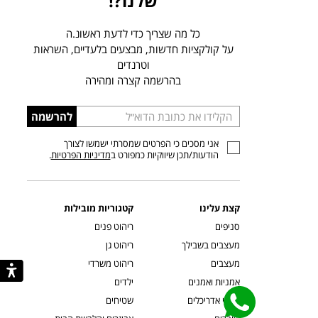
שלנו?!
כל מה שצריך כדי לדעת ראשונ.ה
על קולקציות חדשות, מבצעים בלעדיים, השראות
וטרנדים
בהרשמה קצרה ומהירה
הכניסו
להרשמה
כתובת
אני מסכים כי הפרטים שמסרתי ישמשו לצורך
דוא”ל
הודעות/תכן שיווקיות כמפורט ב
מדיניות הפרטיות
.
קצת עלינו
קטגוריות מובילות
סניפים
ריהוט פנים
מעצבים בשבילך
ריהוט גן
מעצבים
ריהוט משרדי
אמניות ואמנים
ילדים
קשרי אדריכלים
שטיחים