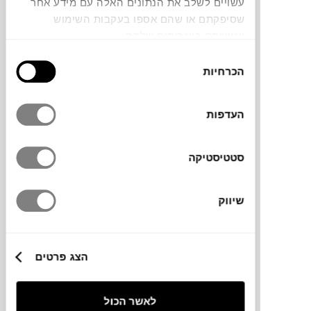
עשויים לשלב את הנתונים האלה עם מידע אחר
שסיפקתם או שהם אספו בעקבות השימוש
שעשיתם בשירותים שלהם.
בחירת
הכרחיות
הסכמה
סט 6 כפיות אספרסו MOOD למותג האיטלקי
Mepra, מפלדת אל-חלד איכותית. ניתן לשימוש
העדפות
במדיח כלים.
סטטיסטיקה
מידות
שיווק
11H ס"מ
הצג פרטים
מידע על חומרים
לאשר הכול
מק"ט