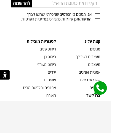
הכניסו
להרשמה
כתובת
אני מסכים כי הפרטים שמסרתי ישמשו לצורך
דוא”ל
הודעות/תכן שיווקיות כמפורט ב
מדיניות הפרטיות
.
קצת עלינו
קטגוריות מובילות
סניפים
ריהוט פנים
מעצבים בשבילך
ריהוט גן
מעצבים
ריהוט משרדי
אמניות ואמנים
ילדים
קשרי אדריכלים
שטיחים
שוברים
אביזרים והלבשת הבית
צרו קשר
תאורה
משלוחים והחזרות
ספות לסלון
שואלים אותנו
שולחנות קפה
שרות ב-
פינות אוכל
תקנון אתר