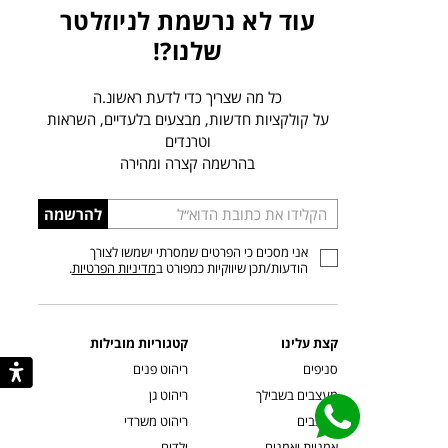
עוד לא נרשמת לניוזלטר
שלנו?!
כל מה שצריך כדי לדעת ראשונ.ה
על קולקציות חדשות, מבצעים בלעדיים, השראות
וטרנדים
בהרשמה קצרה ומהירה
הכניסו
להרשמה
כתובת
אני מסכים כי הפרטים שמסרתי ישמשו לצורך
דוא”ל
הודעות/תכן שיווקיות כמפורט ב
מדיניות הפרטיות
.
קצת עלינו
קטגוריות מובילות
סניפים
ריהוט פנים
מעצבים בשבילך
ריהוט גן
מעצבים
ריהוט משרדי
אמניות ואמנים
ילדים