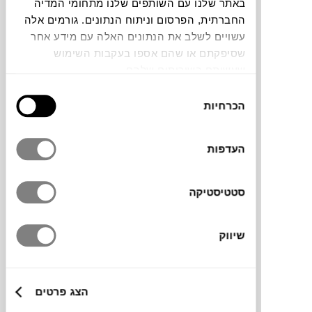
באתר שלנו עם השותפים שלנו מתחומי המדיה
החברתית, הפרסום וניתוח הנתונים. גורמים אלה
צבעים
עשויים לשלב את הנתונים האלה עם מידע אחר
שסיפקתם או שהם אספו בעקבות השימוש
שעשיתם בשירותים שלהם.
בחירת
הכרחיות
הסכמה
העדפות
כסא עבודה במראה אוורירי בעל מנגנון נדנוד
,ללא נעילה, והעלאה והורדה. מושב מרופד
סטטיסטיקה
ומשענת בגימור פוליפרופילן.
שיווק
מידות
הצג פרטים
58.5X70X90H ס"מ