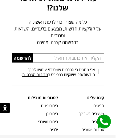
שלנו?!
כל מה שצריך כדי לדעת ראשונ.ה
על קולקציות חדשות, מבצעים בלעדיים, השראות
וטרנדים
בהרשמה קצרה ומהירה
הכניסו
להרשמה
כתובת
אני מסכים כי הפרטים שמסרתי ישמשו לצורך
דוא”ל
הודעות/תכן שיווקיות כמפורט ב
מדיניות הפרטיות
.
קצת עלינו
קטגוריות מובילות
סניפים
ריהוט פנים
מעצבים בשבילך
ריהוט גן
מעצבים
ריהוט משרדי
אמניות ואמנים
ילדים
קשרי אדריכלים
שטיחים