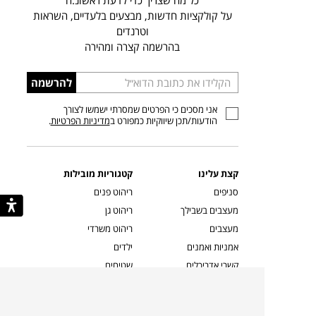
כל מה שצריך כדי לדעת ראשונ.ה
על קולקציות חדשות, מבצעים בלעדיים, השראות
וטרנדים
בהרשמה קצרה ומהירה
הכניסו
להרשמה
כתובת
אני מסכים כי הפרטים שמסרתי ישמשו לצורך
דוא”ל
הודעות/תכן שיווקיות כמפורט ב
מדיניות הפרטיות
.
קצת עלינו
קטגוריות מובילות
סניפים
ריהוט פנים
מעצבים בשבילך
ריהוט גן
מעצבים
ריהוט משרדי
אמניות ואמנים
ילדים
קשרי אדריכלים
שטיחים
שוברים
אביזרים והלבשת הבית
צרו קשר
תאורה