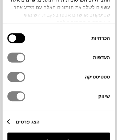
עשויים לשלב את הנתונים האלה עם מידע אחר
הכורסה NORA למותג העיצוב הבוסני ועטור
שסיפקתם או שהם אספו בעקבות השימוש
השבחים
Gazzda
עוצבה על ידי Mustafa
שעשיתם בשירותים שלהם.
Cohadzic. הכורסה הנוחה מתאפיינת במראה
בחירת
מודרני, מינימליסטי, צורניות קלילה, וקווים
הכרחיות
הסכמה
נקיים. תשדרג ותקפיץ לכם כל פינה בבית או
במשרד.
העדפות
סטטיסטיקה
מותג
שיווק
מעצב
מידות
הצג פרטים
60X56X73H ס"מ