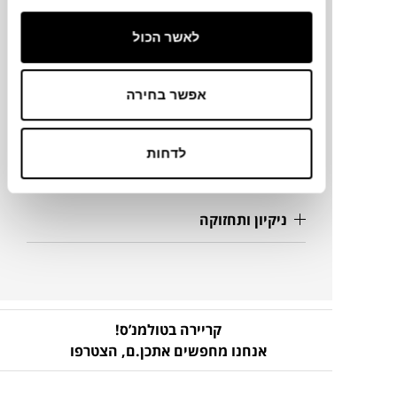
גדלים נוספים
145X110X70H
לאשר הכול
260X110X70H
אפשר בחירה
פרטים נוספים
לדחות
להורדת קבצים
ניקיון ותחזוקה
קריירה בטולמנ’ס!
אנחנו מחפשים אתכן.ם,
הצטרפו