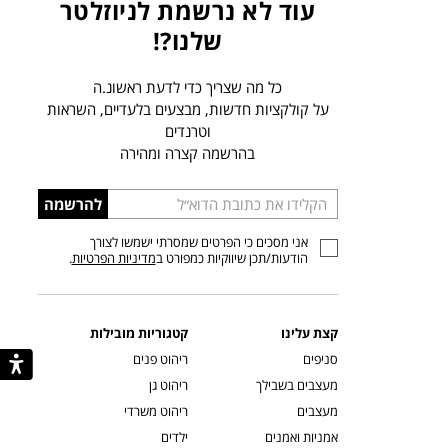
עוד לא נרשמת לניוזלטר
שלנו?!
כל מה שצריך כדי לדעת ראשונ.ה
על קולקציות חדשות, מבצעים בלעדיים, השראות
וטרנדים
בהרשמה קצרה ומהירה
הכניסו
להרשמה
כתובת
אני מסכים כי הפרטים שמסרתי ישמשו לצורך
דוא”ל
הודעות/תכן שיווקיות כמפורט ב
מדיניות הפרטיות
.
קצת עלינו
קטגוריות מובילות
סניפים
ריהוט פנים
מעצבים בשבילך
ריהוט גן
מעצבים
ריהוט משרדי
אמניות ואמנים
ילדים