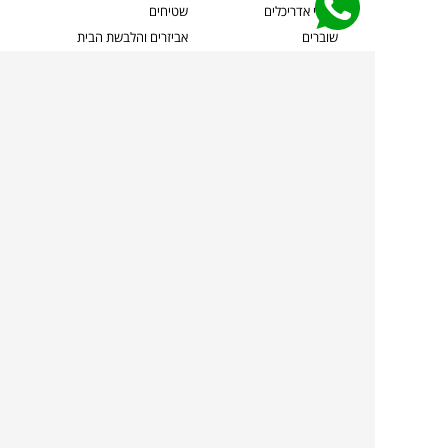
קשרי אדריכלים
שטיחים
שוברים
אביזרים והלבשת הבית
צרו קשר
תאורה
משלוחים והחזרות
ספות לסלון
שואלים אותנו
שולחנות קפה
שרות ב-
פינות אוכל
תקנון אתר
מדיניות פרטיות
מדיניות עוגיות/Cookies
מדיניות מצלמות
ביטול עסקה
הצהרת נגישות
TOLLMANS.CO.IL