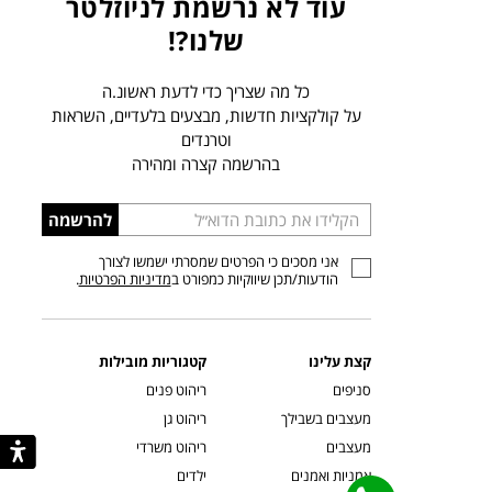
עוד לא נרשמת לניוזלטר
שלנו?!
כל מה שצריך כדי לדעת ראשונ.ה
על קולקציות חדשות, מבצעים בלעדיים, השראות
וטרנדים
בהרשמה קצרה ומהירה
הכניסו
להרשמה
כתובת
אני מסכים כי הפרטים שמסרתי ישמשו לצורך
דוא”ל
הודעות/תכן שיווקיות כמפורט ב
מדיניות הפרטיות
.
קצת עלינו
קטגוריות מובילות
סניפים
ריהוט פנים
מעצבים בשבילך
ריהוט גן
מעצבים
ריהוט משרדי
אמניות ואמנים
ילדים