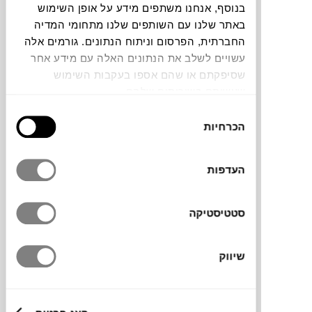
בנוסף, אנחנו משתפים מידע על אופן השימוש
באתר שלנו עם השותפים שלנו מתחומי המדיה
החברתית, הפרסום וניתוח הנתונים. גורמים אלה
עשויים לשלב את הנתונים האלה עם מידע אחר
שסיפקתם או שהם אספו בעקבות השימוש
שעשיתם בשירותים שלהם.
בחירת
הכרחיות
דלי קטן מסדרת Omnioutil של מותג העיצוב
הסכמה
היפני
HACHIMAN
. מתאים לאחסון פריטים
קטנים כמו כלי כתיבה, אביזרי יצירה, משחקים
העדפות
ועוד, בחדר הילדים, על שולחן העבודה או בכל
פינה בבית שזקוקה לסדר וארגון. עמיד, פרקטי
וקל לניקוי, ומכניס צבע וטאץ׳ יפני מדויק.
סטטיסטיקה
שיווק
מותג