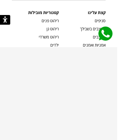
קצת עלינו
קטגוריות מובילות
סניפים
ריהוט פנים
מעצבים בשבילך
ריהוט גן
מעצבים
ריהוט משרדי
אמניות ואמנים
ילדים
קשרי אדריכלים
שטיחים
שוברים
אביזרים והלבשת הבית
צרו קשר
תאורה
משלוחים והחזרות
ספות לסלון
שואלים אותנו
שולחנות קפה
שרות ב-
פינות אוכל
תקנון אתר
מדיניות פרטיות
מדיניות עוגיות/Cookies
מדיניות מצלמות
ביטול עסקה