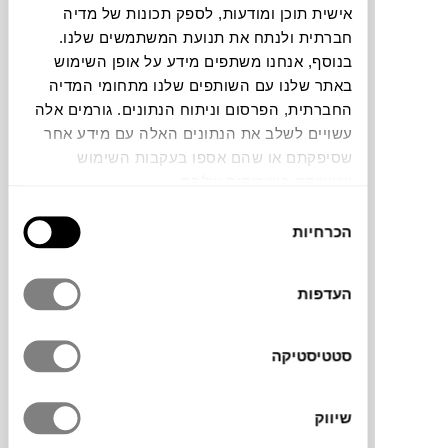
תוכלו למצוא אותי ב:
אישית תוכן ומודעות, לספק תכונות של מדיה
חברתית ולנתח את תנועת המשתמשים שלנו.
חלה שגיאה. אנא רעננו את הדף ונסו שנית
בנוסף, אנחנו משתפים מידע על אופן השימוש
באתר שלנו עם השותפים שלנו מתחומי המדיה
החברתית, הפרסום וניתוח הנתונים. גורמים אלה
צבעים
עשויים לשלב את הנתונים האלה עם מידע אחר
שסיפקתם או שהם אספו בעקבות השימוש
שעשיתם בשירותים שלהם.
בחירת
הכרחיות
הסכמה
OUTLINE היא קולקציה של פיג’מות ובגדי
העדפות
פנאי, שעוצבה על ידי מעצבת האופנה הדנית
Tilde Bjerregaard עבור
HAY
. הקולקציה
כוללת חולצות מכופתרות עם שרוול קצר או
סטטיסטיקה
ארוך, מכנסיים קצרים או ארוכים וחלוק בגזרות
קלאסיות, נוחות ומשוחררות, שעשויים מכותנה
אורגנית רכה ונעימה. הפריטים מגיעים במבחר
שיווק
צבעים שניתן לערבב ולשלב ומעוטרים בפס