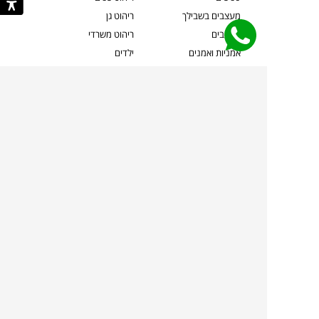
מעצבים בשבילך
ריהוט גן
מעצבים
ריהוט משרדי
אמניות ואמנים
ילדים
קשרי אדריכלים
שטיחים
שוברים
אביזרים והלבשת הבית
צרו קשר
תאורה
משלוחים והחזרות
ספות לסלון
שואלים אותנו
שולחנות קפה
שרות ב-
פינות אוכל
תקנון אתר
מדיניות פרטיות
מדיניות עוגיות/Cookies
מדיניות מצלמות
ביטול עסקה