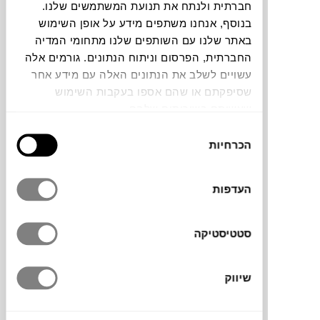
חברתית ולנתח את תנועת המשתמשים שלנו.
חלה שגיאה. אנא רעננו את הדף ונסו שנית
בנוסף, אנחנו משתפים מידע על אופן השימוש
באתר שלנו עם השותפים שלנו מתחומי המדיה
החברתית, הפרסום וניתוח הנתונים. גורמים אלה
עשויים לשלב את הנתונים האלה עם מידע אחר
צבעים
שסיפקתם או שהם אספו בעקבות השימוש
שעשיתם בשירותים שלהם.
בחירת
הכרחיות
הסכמה
משקולת הנייר Pebble של המותג ההולנדי
העדפות
POLS POTTEN
, בעיצובו של Jan
Wolleswinkel, היא רגע קטן של שקט בתוך
היומיום. היא עשויה זכוכית, והצורה האורגנית
סטטיסטיקה
עם הגימור המלוטש יוצרים תחושת רוגע
מהפנטת, כמעט מדיטטיבית, כשהיא מונחת על
שיווק
שולחן או מדף ותופסת את האור.