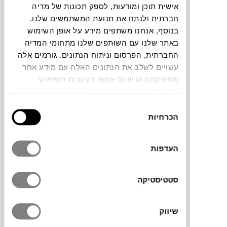
אישית תוכן ומודעות, לספק תכונות של מדיה
חברתית ולנתח את תנועת המשתמשים שלנו.
צבעים
בנוסף, אנחנו משתפים מידע על אופן השימוש
באתר שלנו עם השותפים שלנו מתחומי המדיה
החברתית, הפרסום וניתוח הנתונים. גורמים אלה
עשויים לשלב את הנתונים האלה עם מידע אחר
שסיפקתם או שהם אספו בעקבות השימוש
שעשיתם בשירותים שלהם.
שולחן אוכל Petal של המותג הספרדי
STUA
,
משדר תחכום ונוכחות יוצאת דופן, עם רגלי
בחירת
הכרחיות
שולחן מעוצבות בצורת עלי כותרת עדינים
הסכמה
ומשטח עליון אובלי בגימור של עץ אלון טבעי
בהיר. ישתלב גם בחללי עבודה וחדרי ישיבות.
העדפות
סטטיסטיקה
מותג
שיווק
מידות