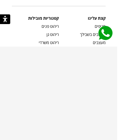
קצת עלינו
קטגוריות מובילות
סניפים
ריהוט פנים
מעצבים בשבילך
ריהוט גן
מעצבים
ריהוט משרדי
אמניות ואמנים
ילדים
קשרי אדריכלים
שטיחים
שוברים
אביזרים והלבשת הבית
צרו קשר
תאורה
משלוחים והחזרות
ספות לסלון
שואלים אותנו
שולחנות קפה
שרות ב-
פינות אוכל
תקנון אתר
מדיניות פרטיות
מדיניות עוגיות/Cookies
מדיניות מצלמות