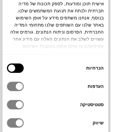
אישית תוכן ומודעות, לספק תכונות של מדיה
חברתית ולנתח את תנועת המשתמשים שלנו.
תוכלו למצוא אותי ב:
בנוסף, אנחנו משתפים מידע על אופן השימוש
באתר שלנו עם השותפים שלנו מתחומי המדיה
החברתית, הפרסום וניתוח הנתונים. גורמים אלה
צבעים
עשויים לשלב את הנתונים האלה עם מידע אחר
שסיפקתם או שהם אספו בעקבות השימוש
שעשיתם בשירותים שלהם.
בחירת
הכרחיות
הסכמה
כיסא חוץ Philia של המותג
PEDRALI
, עשוי
העדפות
מסגרת פלדה בצורת צינורית דקה, בעוד המושב
ומשענת הגב עשויים מ-PVC קלוע בעבודת יד
עם אריגת חוטים אופקית שמבטיחה גמישות
סטטיסטיקה
ועמידות גבוהה בכל תנאי מזג האוויר.
שיווק