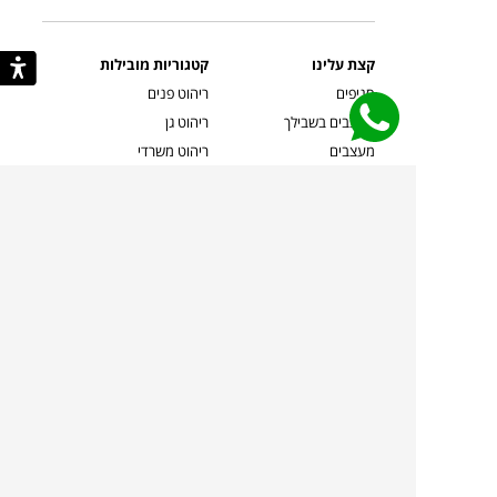
קצת עלינו
קטגוריות מובילות
סניפים
ריהוט פנים
מעצבים בשבילך
ריהוט גן
מעצבים
ריהוט משרדי
אמניות ואמנים
ילדים
קשרי אדריכלים
שטיחים
שוברים
אביזרים והלבשת הבית
צרו קשר
תאורה
משלוחים והחזרות
ספות לסלון
שואלים אותנו
שולחנות קפה
שרות ב-
פינות אוכל
תקנון אתר
מדיניות פרטיות
מדיניות עוגיות/Cookies
מדיניות מצלמות