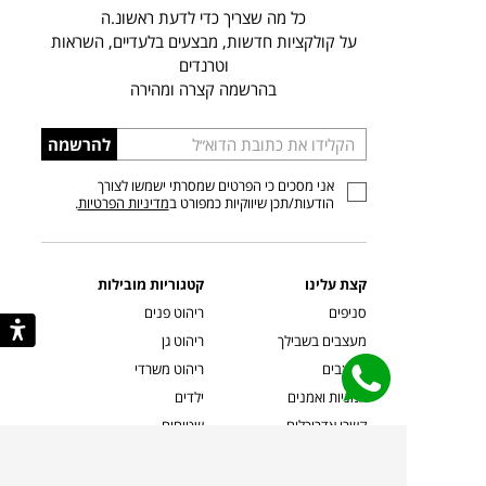
כל מה שצריך כדי לדעת ראשונ.ה
על קולקציות חדשות, מבצעים בלעדיים, השראות
וטרנדים
בהרשמה קצרה ומהירה
הכניסו
להרשמה
כתובת
אני מסכים כי הפרטים שמסרתי ישמשו לצורך
דוא”ל
הודעות/תכן שיווקיות כמפורט ב
מדיניות הפרטיות
.
קצת עלינו
קטגוריות מובילות
סניפים
ריהוט פנים
מעצבים בשבילך
ריהוט גן
מעצבים
ריהוט משרדי
אמניות ואמנים
ילדים
קשרי אדריכלים
שטיחים
שוברים
אביזרים והלבשת הבית
צרו קשר
תאורה