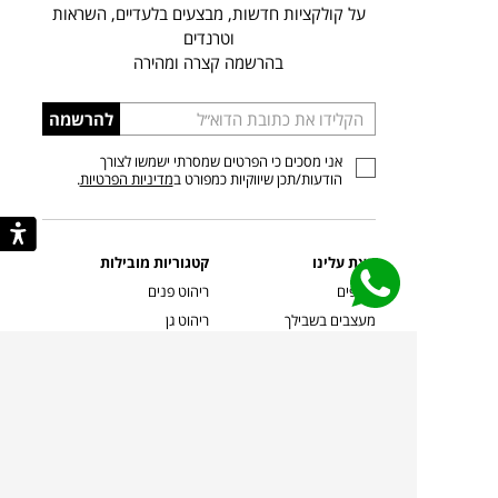
על קולקציות חדשות, מבצעים בלעדיים, השראות
וטרנדים
בהרשמה קצרה ומהירה
הכניסו
להרשמה
כתובת
אני מסכים כי הפרטים שמסרתי ישמשו לצורך
דוא”ל
הודעות/תכן שיווקיות כמפורט ב
מדיניות הפרטיות
.
קצת עלינו
קטגוריות מובילות
סניפים
ריהוט פנים
מעצבים בשבילך
ריהוט גן
מעצבים
ריהוט משרדי
אמניות ואמנים
ילדים
קשרי אדריכלים
שטיחים
שוברים
אביזרים והלבשת הבית
צרו קשר
תאורה
משלוחים והחזרות
ספות לסלון