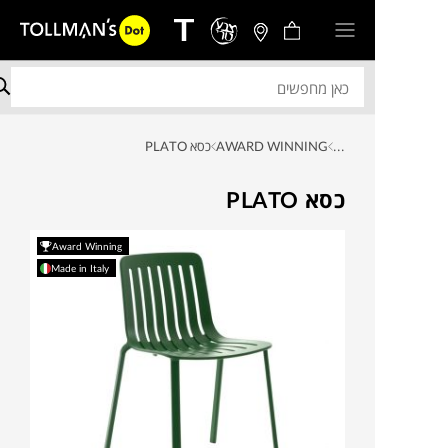
...
AWARD WINNING
כסא PLATO
כסא PLATO
Award Winning
Made in Italy