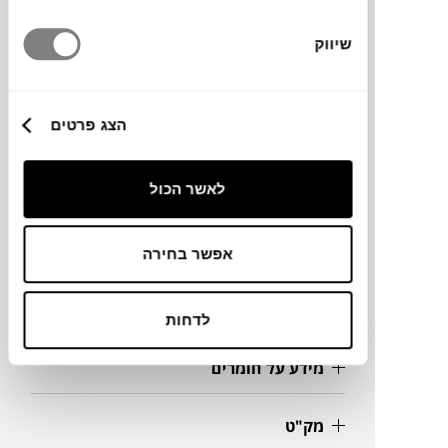
דורש תחזוקה.
שיווק
הצג פרטים
מותג
מעצב
לאשר הכול
מידות
אפשר בחירה
51X52X79H ס"מ
לדחות
מידע על חומרים
מק"ט