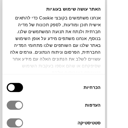
האתר עושה שימוש בעוגיות
תוכלו למצוא אותי ב:
אנחנו משתמשים בקובצי Cookie כדי להתאים
אישית תוכן ומודעות, לספק תכונות של מדיה
חברתית ולנתח את תנועת המשתמשים שלנו.
צבעים
בנוסף, אנחנו משתפים מידע על אופן השימוש
באתר שלנו עם השותפים שלנו מתחומי המדיה
החברתית, הפרסום וניתוח הנתונים. גורמים אלה
עשויים לשלב את הנתונים האלה עם מידע אחר
שסיפקתם או שהם אספו בעקבות השימוש
שעשיתם בשירותים שלהם.
כסא מדגם PLATO של
MAGIS
, מותג העיצוב
בחירת
המוביל מאיטליה עם ניסיון של למעלה מ-50
הכרחיות
הסכמה
שנים בתחום. את הכסא יצר המעצב הבריטי
עטור הפרסים
JASPER MORRISON
. הכסא
ורסטילי בעיצוב מודרני, נקי, ומביא לחיים את
העדפות
האיזון המושלם שבין צורה ופונקציונליות. עשוי
מאלומיניום יצוק אשר נותן לו מראה אלגנטי
סטטיסטיקה
נינוח. מתאים לשימוש בבית או בחצר ואינו