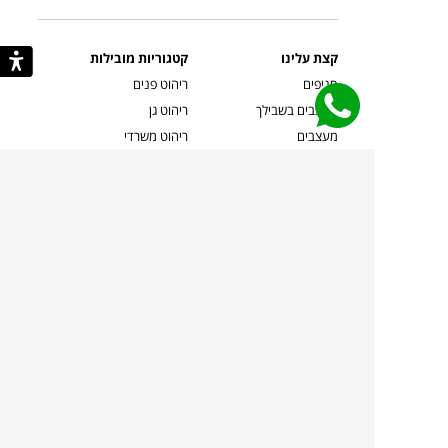
קצת עלינו
קטגוריות מובילות
סניפים
ריהוט פנים
מעצבים בשבילך
ריהוט גן
מעצבים
ריהוט משרדי
אמניות ואמנים
ילדים
קשרי אדריכלים
שטיחים
שוברים
אביזרים והלבשת הבית
צרו קשר
תאורה
משלוחים והחזרות
ספות לסלון
שואלים אותנו
שולחנות קפה
שרות ב-
פינות אוכל
תקנון אתר
מדיניות פרטיות
מדיניות עוגיות/Cookies
מדיניות מצלמות