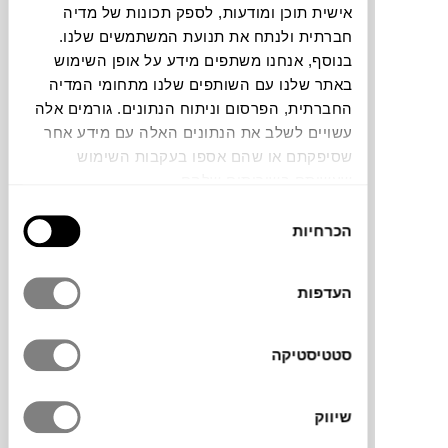
אישית תוכן ומודעות, לספק תכונות של מדיה
חברתית ולנתח את תנועת המשתמשים שלנו.
תוכלו למצוא אותי ב:
בנוסף, אנחנו משתפים מידע על אופן השימוש
באתר שלנו עם השותפים שלנו מתחומי המדיה
החברתית, הפרסום וניתוח הנתונים. גורמים אלה
צבעים
עשויים לשלב את הנתונים האלה עם מידע אחר
שסיפקתם או שהם אספו בעקבות השימוש
שעשיתם בשירותים שלהם.
בחירת
הכרחיות
הסכמה
שולחן הקפה של סדרת Plec מבית
RS-
העדפות
BARCELONA
מגיע אלינו היישר מספרד ואוהב
להשתעשע עם אור וצל. בזכות המראה הבולט,
העיצוב שיוצא מהקופסה והגימורים המרשימים
סטטיסטיקה
הוא ישתלב בתוך הבית או המשרד שלכם.
שיווק