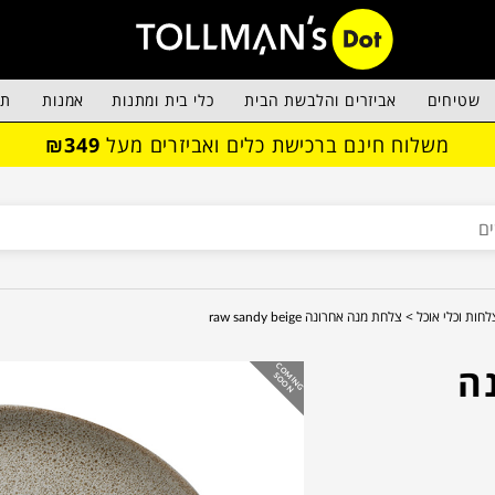
שטיחים
אביזרים והלבשת הבית
כלי בית ומתנות
אמנות
תא
משלוח חינם ברכישת כלים ואביזרים מעל
₪349
לחות וכלי אוכל >
צלחת מנה אחרונה raw sandy beige
ה
C
O
IN
G
O
O
M
S
N