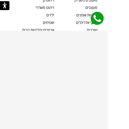
מעצבים בשבילך
ריהוט גן
מעצבים
ריהוט משרדי
אמניות ואמנים
ילדים
קשרי אדריכלים
שטיחים
שוברים
אביזרים והלבשת הבית
צרו קשר
תאורה
משלוחים והחזרות
ספות לסלון
שואלים אותנו
שולחנות קפה
שרות ב-
פינות אוכל
תקנון אתר
מדיניות פרטיות
מדיניות עוגיות/Cookies
מדיניות מצלמות
ביטול עסקה