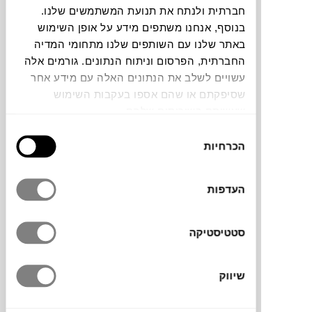
צבעים
חברתית ולנתח את תנועת המשתמשים שלנו.
בנוסף, אנחנו משתפים מידע על אופן השימוש
באתר שלנו עם השותפים שלנו מתחומי המדיה
החברתית, הפרסום וניתוח הנתונים. גורמים אלה
עשויים לשלב את הנתונים האלה עם מידע אחר
שסיפקתם או שהם אספו בעקבות השימוש
קערה למרק מקולקציית Raw של המותג הדני
שעשיתם בשירותים שלהם.
AIDA
, שמביאה את הטבע אל תוך הבית עם
בחירת
עיצובים וצבעים בהשראת נופים נורדיים.
הכרחיות
הסכמה
הקערה מיוצרת בעבודת יד מקרמיקה שעוברת
שריפה כפולה וזיגוג מיוחד נגד שריטות, כך
שהיא עמידה במיוחד. כל פריט הוא ייחודי,
העדפות
ועשויים להיות הבדלים בגוון ובגימור, מה
שמוסיף לאופי הטבעי ולטקסטורה העשירה.
סטטיסטיקה
שיווק
מותג