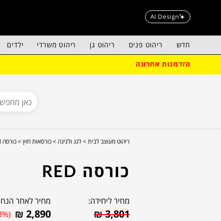
AI Design
חדש
ריהוט פנים
ריהוט גן
ריהוט משרדי
ילדים
הזדמנות אחרונה
ריהוט מעוצב לבית >
לגג ולגינה >
כורסאות חוץ >
כורסה red
כורסה RED
מחיר ליחידה:
מחיר לאחר הנחה
₪
2,890
₪
3,801
3%)