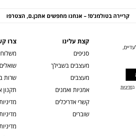
קריירה בטולמנ’ס! – אנחנו מחפשים אתכן.ם, הצטרפו
קצת עלינו
צרו קש
דיים,
סניפים
משלוחי
מעצבים בשבילך
שואלים 
מעצבים
שרות ב
 ב
מדיניות
אמניות ואמנים
תקנון 
קשרי אדריכלים
מדיניות
שוברים
מדיניות עוג
מדיניות