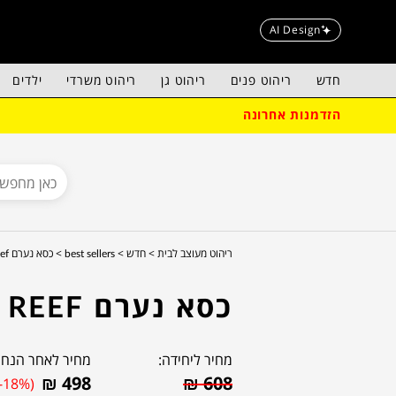
AI Design
חדש
ריהוט פנים
ריהוט גן
ריהוט משרדי
ילדים
הזדמנות אחרונה
ריהוט מעוצב לבית >
חדש >
best sellers >
כסא נערם reef
כסא נערם REEF
מחיר ליחידה:
מחיר לאחר הנחה
₪
498
₪
608
(-18%)