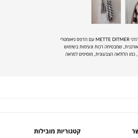
זוג מגבות אורחים מקולקציית Retro של המותג הדני METTE DITMER עם הדפס גיאומטרי
 עכשווי. עשויות מ-100% כותנה אורגנית, שמבטיחה רכות ונעימות בשימוש
, כמו הלולאה הצבעונית, מוסיפים למראה
ר
קטגוריות מובילות