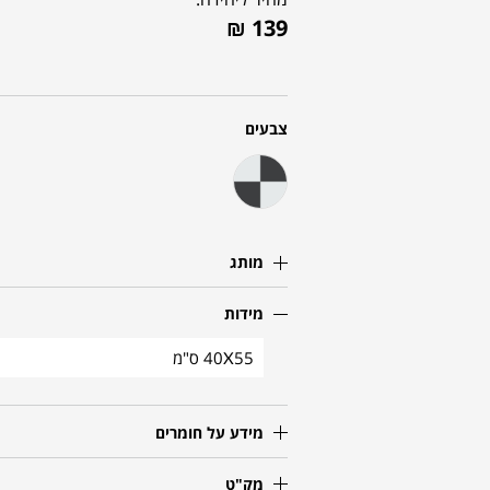
₪
139
צבעים
מותג
מידות
40X55 ס"מ
מידע על חומרים
מק"ט