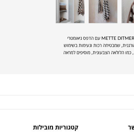
מגבת רחצה מקולקציית Retro של המותג הדני METTE DITMER עם הדפס גיאומטרי
עכשווי. עשויה מ-100% כותנה אורגנית, שמבטיחה רכות ונעימות בשימוש
, כמו הלולאה הצבעונית, מוסיפים למראה
ר
קטגוריות מובילות