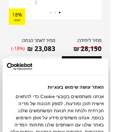
18%
הנחה
מחיר ליחידה:
מחיר לאחר הנחה:
₪
23,083
₪
28,150
(-18%)
אהבתם?
דברו איתנו!
להדמיית AI Design
האתר עושה שימוש בעוגיות
אנחנו משתמשים בקובצי Cookie כדי להתאים
אישית תוכן ומודעות, לספק תכונות של מדיה
צבעים
חברתית ולנתח את תנועת המשתמשים שלנו.
בנוסף, אנחנו משתפים מידע על אופן השימוש
באתר שלנו עם השותפים שלנו מתחומי המדיה
החברתית, הפרסום וניתוח הנתונים. גורמים אלה