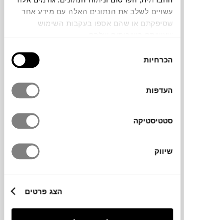
עשויים לשלב את הנתונים האלה עם מידע אחר
ספה דו מסדרת RIA של המותג FAST, בעלת
שסיפקתם או שהם אספו בעקבות השימוש
קווים נקיים ואלגנטיים מרופדת ונעימה,
שעשיתם בשירותים שלהם.
השימוש באלומיניום חבלים אקריליים וריפוד
בחירת
איכותי יוצרים סדרה עמידה, נוחה וקלה
הכרחיות
הסכמה
לתחזוקה וניקוי. מגיעה מגוון גדול של צבעים
ובדים.
העדפות
סטטיסטיקה
מותג
שיווק
מידות
180X87X42/71H ס"מ
הצג פרטים
מידע על חומרים