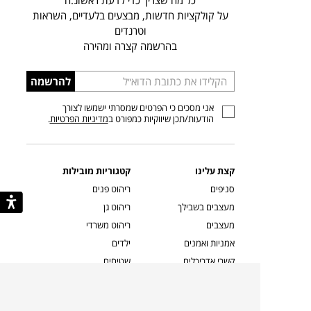
כל מה שצריך כדי לדעת ראשונ.ה
על קולקציות חדשות, מבצעים בלעדיים, השראות
וטרנדים
בהרשמה קצרה ומהירה
הכניסו
להרשמה
כתובת
אני מסכים כי הפרטים שמסרתי ישמשו לצורך
דוא”ל
הודעות/תכן שיווקיות כמפורט ב
מדיניות הפרטיות
.
קצת עלינו
קטגוריות מובילות
סניפים
ריהוט פנים
מעצבים בשבילך
ריהוט גן
מעצבים
ריהוט משרדי
אמניות ואמנים
ילדים
קשרי אדריכלים
שטיחים
שוברים
אביזרים והלבשת הבית
צרו קשר
תאורה