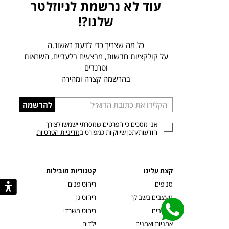
עוד לא נרשמת לניוזלטר
שלנו?!
כל מה שצריך כדי לדעת ראשונ.ה
על קולקציות חדשות, מבצעים בלעדיים, השראות
וטרנדים
בהרשמה קצרה ומהירה
הכניסו
להרשמה
כתובת
אני מסכים כי הפרטים שמסרתי ישמשו לצורך
דוא”ל
הודעות/תכן שיווקיות כמפורט ב
מדיניות הפרטיות
.
קצת עלינו
קטגוריות מובילות
סניפים
ריהוט פנים
מעצבים בשבילך
ריהוט גן
מעצבים
ריהוט משרדי
אמניות ואמנים
ילדים