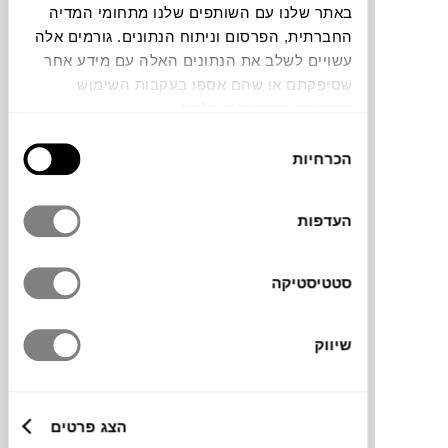
באתר שלנו עם השותפים שלנו מתחומי המדיה
החברתית, הפרסום וניתוח הנתונים. גורמים אלה
תוכלו למצוא אותי ב:
עשויים לשלב את הנתונים האלה עם מידע אחר
שסיפקתם או שהם אספו בעקבות השימוש
שעשיתם בשירותים שלהם.
צבעים
בחירת
הכרחיות
הסכמה
העדפות
סטטיסטיקה
מותג
מידות
שיווק
47X54X79H ס"מ
הצג פרטים