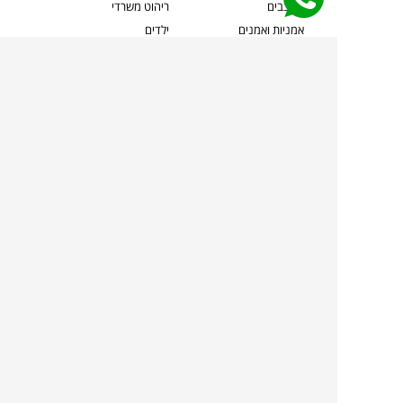
מעצבים
ריהוט משרדי
אמניות ואמנים
ילדים
קשרי אדריכלים
שטיחים
שוברים
אביזרים והלבשת הבית
צרו קשר
תאורה
משלוחים והחזרות
ספות לסלון
שואלים אותנו
שולחנות קפה
שרות ב-
פינות אוכל
תקנון אתר
מדיניות פרטיות
מדיניות עוגיות/Cookies
מדיניות מצלמות
ביטול עסקה
הצהרת נגישות