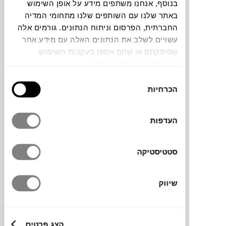
בנוסף, אנחנו משתפים מידע על אופן השימוש
באתר שלנו עם השותפים שלנו מתחומי המדיה
צבעים
החברתית, הפרסום וניתוח הנתונים. גורמים אלה
עשויים לשלב את הנתונים האלה עם מידע אחר
שסיפקתם או שהם אספו בעקבות השימוש
שעשיתם בשירותים שלהם.
בחירת
הכרחיות
הסכמה
מראת הקיר Rise & Shine מבית המותג הדני
NEW WORKS
, בעיצובם של Hunting &
Narud, ילידי נורווגיה הפועלים בלונדון, מציגה
העדפות
שילוב ייחודי של צורות נועזות וקומפוזיציה
א-סימטרית. המשחק הדינמי בין האלמנטים, עם
סטטיסטיקה
מרכז העץ המשמש נקודת איזון בין המשקולת
למראה, יוצר תחושה של תנועה ונוכחות
עוצמתית בחלל.
שיווק
מותג
הצג פרטים