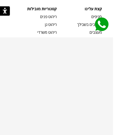
קצת עלינו
קטגוריות מובילות
סניפים
ריהוט פנים
מעצבים בשבילך
ריהוט גן
מעצבים
ריהוט משרדי
אמניות ואמנים
ילדים
קשרי אדריכלים
שטיחים
שוברים
אביזרים והלבשת הבית
צרו קשר
תאורה
משלוחים והחזרות
ספות לסלון
שואלים אותנו
שולחנות קפה
שרות ב-
פינות אוכל
תקנון אתר
מדיניות פרטיות
מדיניות עוגיות/Cookies
מדיניות מצלמות
ביטול עסקה