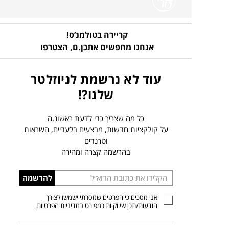
קריירה בטולמנ’ס!
אנחנו מחפשים אתכן.ם,
הצטרפו
עוד לא נרשמת לניוזלטר
שלנו?!
כל מה שצריך כדי לדעת ראשונ.ה
על קולקציות חדשות, מבצעים בלעדיים, השראות
וטרנדים
בהרשמה קצרה ומהירה
הכניסו
להרשמה
כתובת
אני מסכים כי הפרטים שמסרתי ישמשו לצורך
דוא”ל
הודעות/תכן שיווקיות כמפורט ב
מדיניות הפרטיות
.