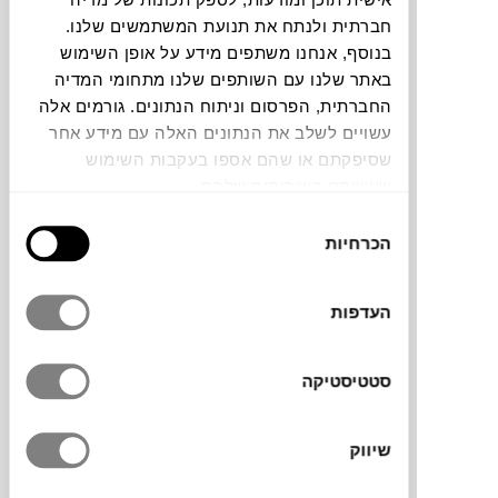
חברתית ולנתח את תנועת המשתמשים שלנו.
להדמיית AI Design
בנוסף, אנחנו משתפים מידע על אופן השימוש
באתר שלנו עם השותפים שלנו מתחומי המדיה
החברתית, הפרסום וניתוח הנתונים. גורמים אלה
תוכלו למצוא אותי ב:
עשויים לשלב את הנתונים האלה עם מידע אחר
שסיפקתם או שהם אספו בעקבות השימוש
שעשיתם בשירותים שלהם.
מסגרת עץ של ציור עליה התאים האמן
רונן רז
בחירת
הכרחיות
חלקי פריטי לבוש ממוחזרים ומפורקים עשויים
הסכמה
עור, כך יצר עבודה חדשה מתוך הקיים ונתן חיים
חדשים לפרטי הלבוש הישנים.
העדפות
סטטיסטיקה
מידות
25.5X22 ס"מ
שיווק