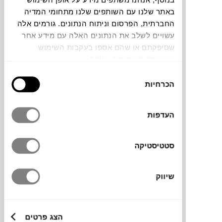
באתר שלנו עם השותפים שלנו מתחומי המדיה
החברתית, הפרסום וניתוח הנתונים. גורמים אלה
בעבודה זו מתאר
רובי בקל
את רידינג. העבודה
עשויים לשלב את הנתונים האלה עם מידע אחר
שכבה כשנה בסמוך למקום, וצברה את האבק
שסיפקתם או שהם אספו בעקבות השימוש
של המקום. על ידי חשיפות שונות בזמן ובעזרת
שעשיתם בשירותים שלהם.
שבלונות שונות, נוצרו טונים שונים המתארים
בחירת
את האיזור.
הכרחיות
הסכמה
העדפות
מידות
140X120X3 ס"מ
סטטיסטיקה
שיווק
טכניקה
מק"ט
הצג פרטים