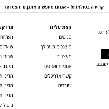
קריירה בטולמנ’ס! – אנחנו מחפשים אתכן.ם, הצטרפו
קצת עלינו
צרו קש
דיים,
סניפים
משלוחי
מעצבים בשבילך
שואלים 
מעצבים
שרות ב
 ב
מדיניות
אמניות ואמנים
תקנון 
קשרי אדריכלים
מדיניות
שוברים
מדיניות עוג
מדיניות
ביטול 