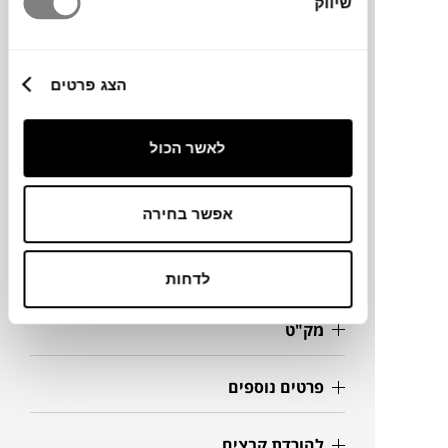
שיווק
מותג
הצג פרטים
מעצב
לאשר הכול
מידות
111X77X70H ס"מ
אפשר בחירה
מידע על חומרים
לדחות
מק"ט
פרטים נוספים
להורדת קבצים