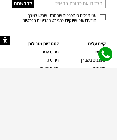
הכניסו
להרשמה
כתובת
אני מסכים כי הפרטים שמסרתי ישמשו לצורך
דוא”ל
הודעות/תכן שיווקיות כמפורט ב
מדיניות הפרטיות
.
קצת עלינו
קטגוריות מובילות
סניפים
ריהוט פנים
מעצבים בשבילך
ריהוט גן
מעצבים
ריהוט משרדי
אמניות ואמנים
ילדים
קשרי אדריכלים
שטיחים
שוברים
אביזרים והלבשת הבית
צרו קשר
תאורה
משלוחים והחזרות
ספות לסלון
שואלים אותנו
שולחנות קפה
שרות ב-
פינות אוכל
תקנון אתר