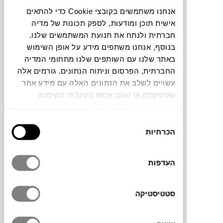
אנחנו משתמשים בקובצי Cookie כדי להתאים
אישית תוכן ומודעות, לספק תכונות של מדיה
תוכלו למצוא אותי ב:
חברתית ולנתח את תנועת המשתמשים שלנו.
בנוסף, אנחנו משתפים מידע על אופן השימוש
באתר שלנו עם השותפים שלנו מתחומי המדיה
צבעים
החברתית, הפרסום וניתוח הנתונים. גורמים אלה
עשויים לשלב את הנתונים האלה עם מידע אחר
שסיפקתם או שהם אספו בעקבות השימוש
שעשיתם בשירותים שלהם.
בחירת
הכרחיות
הסכמה
כסא בעיצוב הומוריסטי וצבעוני, מדגם SAM
SON של המעצב הגרמני KONSTANTIN
GRCIC עבור המותג האיטלקי MAGIS. נוצר
העדפות
בהשראה מעולם האיור והקומיקס שידוע
בשובבות. מתאים לבית או לחצר ועמיד בפני
סטטיסטיקה
מים.