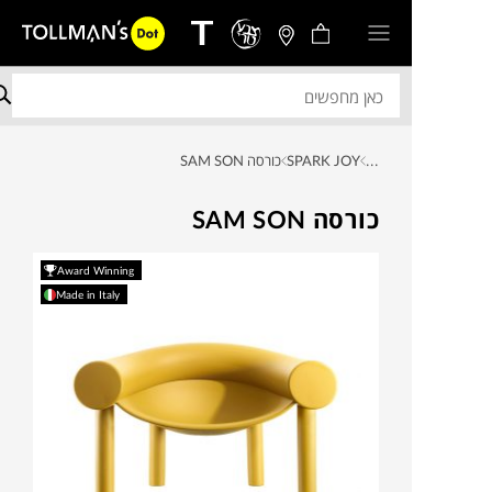
...
SPARK JOY
כורסה SAM SON
כורסה SAM SON
Award Winning
Made in Italy