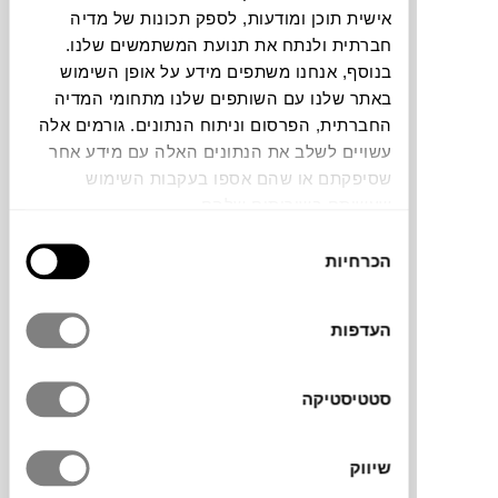
אישית תוכן ומודעות, לספק תכונות של מדיה
חברתית ולנתח את תנועת המשתמשים שלנו.
צבעים
בנוסף, אנחנו משתפים מידע על אופן השימוש
באתר שלנו עם השותפים שלנו מתחומי המדיה
החברתית, הפרסום וניתוח הנתונים. גורמים אלה
עשויים לשלב את הנתונים האלה עם מידע אחר
שסיפקתם או שהם אספו בעקבות השימוש
שעשיתם בשירותים שלהם.
ספת שלושה מושבים samet fix של המותג
GERVASONI
שואבת השראה מהאווירה
בחירת
הרגועה של התרבות התאילנדית, עם דגש על
הכרחיות
הסכמה
נוחות מתוחכמת ופרטים מוקפדים כמו תפרים
בעבודת טכניקת ריפוד מסורתית, שמוסיפה
העדפות
עומק ומרקם. הספה משלבת קווים הרמוניים עם
מושבים רכים שמזמינים לישיבה מפנקת.
* הספה מגיעה עם שלוש כריות גב ולא שתיים.
סטטיסטיקה
התמונה להמחשה בלבד
שיווק