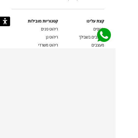
קצת עלינו
קטגוריות מובילות
סניפים
ריהוט פנים
מעצבים בשבילך
ריהוט גן
מעצבים
ריהוט משרדי
אמניות ואמנים
ילדים
קשרי אדריכלים
שטיחים
שוברים
אביזרים והלבשת הבית
צרו קשר
תאורה
משלוחים והחזרות
ספות לסלון
שואלים אותנו
שולחנות קפה
שרות ב-
פינות אוכל
תקנון אתר
מדיניות פרטיות
מדיניות עוגיות/Cookies
מדיניות מצלמות