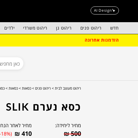
AI Design
חדש
ריהוט פנים
ריהוט גן
ריהוט משרדי
ילדים
הזדמנות אחרונה
ריהוט מעוצב לבית >
ריהוט פנים >
כסאות >
כסאות >
כסא 
כסא נערם SLIK
מחיר ליחידה:
מחיר לאחר הנחה
₪
410
₪
500
(-18%)