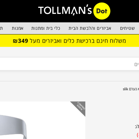
שטיחים
אביזרים והלבשת הבית
כלי בית ומתנות
אמנות
תא
משלוח חינם ברכישת כלים ואביזרים מעל
₪349
נערם slik
C
O
IN
G
O
O
M
S
N
: