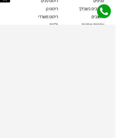
סניפים
ריהוט פנים
מעצבים בשבילך
ריהוט גן
מעצבים
ריהוט משרדי
אמניות ואמנים
ילדים
קשרי אדריכלים
שטיחים
שוברים
אביזרים והלבשת הבית
צרו קשר
תאורה
משלוחים והחזרות
ספות לסלון
שואלים אותנו
שולחנות קפה
שרות ב-
פינות אוכל
תקנון אתר
מדיניות פרטיות
מדיניות עוגיות/Cookies
מדיניות מצלמות
ביטול עסקה