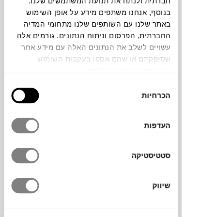
חברתית ולנתח את תנועת המשתמשים שלנו.
בנוסף, אנחנו משתפים מידע על אופן השימוש
תוכלו למצוא אותי ב:
באתר שלנו עם השותפים שלנו מתחומי המדיה
החברתית, הפרסום וניתוח הנתונים. גורמים אלה
עשויים לשלב את הנתונים האלה עם מידע אחר
שסיפקתם או שהם אספו בעקבות השימוש
צבעים
שעשיתם בשירותים שלהם.
בחירת
הכרחיות
הסכמה
העדפות
שולחן הקפה SOLAPA למותג STUA אידיאלי
עבור הסלון שלך. שולחן קפה בעל צורה
קלאסית, עם פרופורציות נכונות. שולחן המכניס
סטטיסטיקה
חיוניות וקלילות ומשתלב מצוין לצד כל ספה.
שיווק
מותג