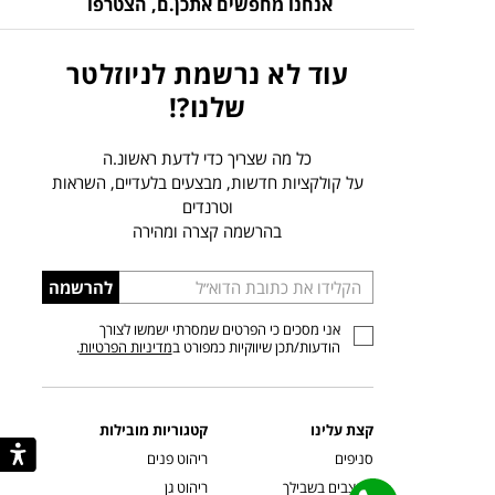
אנחנו מחפשים אתכן.ם,
הצטרפו
עוד לא נרשמת לניוזלטר
שלנו?!
כל מה שצריך כדי לדעת ראשונ.ה
על קולקציות חדשות, מבצעים בלעדיים, השראות
וטרנדים
בהרשמה קצרה ומהירה
הכניסו
להרשמה
כתובת
אני מסכים כי הפרטים שמסרתי ישמשו לצורך
דוא”ל
הודעות/תכן שיווקיות כמפורט ב
מדיניות הפרטיות
.
קצת עלינו
קטגוריות מובילות
סניפים
ריהוט פנים
מעצבים בשבילך
ריהוט גן