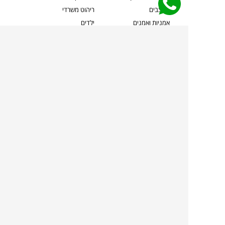
מעצבים
ריהוט משרדי
אמניות ואמנים
ילדים
קשרי אדריכלים
שטיחים
שוברים
אביזרים והלבשת הבית
צרו קשר
תאורה
משלוחים והחזרות
ספות לסלון
שואלים אותנו
שולחנות קפה
שרות ב-
פינות אוכל
תקנון אתר
מדיניות פרטיות
מדיניות עוגיות/Cookies
מדיניות מצלמות
ביטול עסקה
הצהרת נגישות