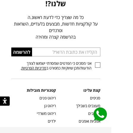
שלנו?!
כל מה שצריך כדי לדעת ראשונ.ה
על קולקציות חדשות, מבצעים בלעדיים, השראות
וטרנדים
בהרשמה קצרה ומהירה
הכניסו
להרשמה
כתובת
אני מסכים כי הפרטים שמסרתי ישמשו לצורך
דוא”ל
הודעות/תכן שיווקיות כמפורט ב
מדיניות הפרטיות
.
קצת עלינו
קטגוריות מובילות
סניפים
ריהוט פנים
מעצבים בשבילך
ריהוט גן
מעצבים
ריהוט משרדי
אמניות ואמנים
ילדים
קשרי אדריכלים
שטיחים