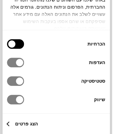
החברתית, הפרסום וניתוח הנתונים. גורמים אלה
עשויים לשלב את הנתונים האלה עם מידע אחר
תוכלו למצוא אותי ב:
שסיפקתם או שהם אספו בעקבות השימוש
שעשיתם בשירותים שלהם.
בחירת
צבעים
הכרחיות
הסכמה
העדפות
סטטיסטיקה
שולחן כתיבה SQ של המותג
VERY WOOD
,
קומפקטי במראה אוורירי ומינימליסטי עם מגירת
אחסון. השולחן מורכב ממשטח עץ אלון צבוע
שיווק
וממסגרת מתכת שחורה דקה.
הצג פרטים
מותג