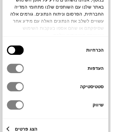
באתר שלנו עם השותפים שלנו מתחומי המדיה
החברתית, הפרסום וניתוח הנתונים. גורמים אלה
עבודתו של
מיכאל ליאני
בוחנת במבט אינטימי
עשויים לשלב את הנתונים האלה עם מידע אחר
וחשוף את המתח בין מרכז ושוליים, בוחן את
שסיפקתם או שהם אספו בעקבות השימוש
המתח בין פריפריה ומרכז (הוא עצמו יליד מגדל
שעשיתם בשירותים שלהם.
העמק), בין מסורת ומודרנה והיבטים של מגדר
בחירת
ואסתטיקה בתקשורת האנושית.
הכרחיות
הסכמה
העדפות
מידות
40X50X2 ס"מ
סטטיסטיקה
שיווק
טכניקה
מק"ט
הצג פרטים