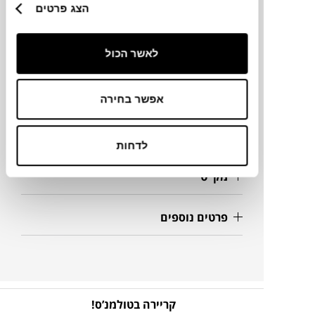
הצג פרטים
מותג
מידות
לאשר הכול
15X24X11H ס"מ
אפשר בחירה
מידע על חומרים
לדחות
מק"ט
פרטים נוספים
קריירה בטולמנ’ס!