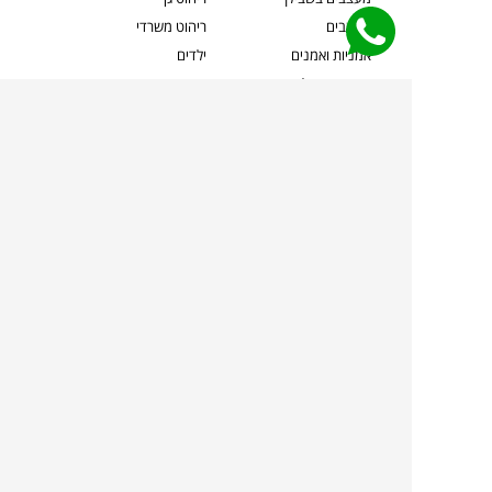
מעצבים
ריהוט משרדי
אמניות ואמנים
ילדים
קשרי אדריכלים
שטיחים
שוברים
אביזרים והלבשת הבית
צרו קשר
תאורה
משלוחים והחזרות
ספות לסלון
שואלים אותנו
שולחנות קפה
שרות ב-
פינות אוכל
תקנון אתר
מדיניות פרטיות
מדיניות עוגיות/Cookies
מדיניות מצלמות
ביטול עסקה