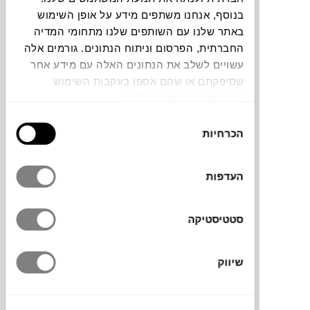
בנוסף, אנחנו משתפים מידע על אופן השימוש
חלה שגיאה. אנא רעננו את הדף ונסו שנית
באתר שלנו עם השותפים שלנו מתחומי המדיה
החברתית, הפרסום וניתוח הנתונים. גורמים אלה
עשויים לשלב את הנתונים האלה עם מידע אחר
צבעים
שסיפקתם או שהם אספו בעקבות השימוש
שעשיתם בשירותים שלהם.
בחירת
הכרחיות
הסכמה
קופסת האחסון Tsha של המותג ההולנדי
העדפות
URBAN NATURE CULTURE
עשויה עץ מנגו
טבעי. הקופסה מציעה פתרון אחסון פרקטי
סטטיסטיקה
לפריטים קטנים כמו תכשיטים, ניירת או אביזרי
יומיום, ומוסיפה חמימות טבעית על מדף, שולחן
או שידה.
שיווק