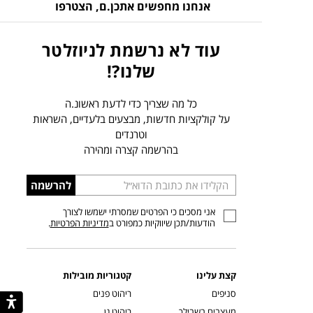
אנחנו מחפשים אתכן.ם,
הצטרפו
עוד לא נרשמת לניוזלטר
שלנו?!
כל מה שצריך כדי לדעת ראשונ.ה
על קולקציות חדשות, מבצעים בלעדיים, השראות
וטרנדים
בהרשמה קצרה ומהירה
הכניסו
להרשמה
כתובת
אני מסכים כי הפרטים שמסרתי ישמשו לצורך
דוא”ל
הודעות/תכן שיווקיות כמפורט ב
מדיניות הפרטיות
.
קצת עלינו
קטגוריות מובילות
סניפים
ריהוט פנים
מעצבים בשבילך
ריהוט גן