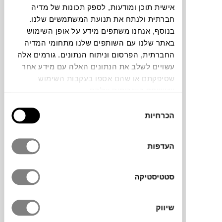
אישית תוכן ומודעות, לספק תכונות של מדיה
חלה שגיאה. אנא רעננו את הדף ונסו שנית
חברתית ולנתח את תנועת המשתמשים שלנו.
בנוסף, אנחנו משתפים מידע על אופן השימוש
באתר שלנו עם השותפים שלנו מתחומי המדיה
החברתית, הפרסום וניתוח הנתונים. גורמים אלה
צבעים
עשויים לשלב את הנתונים האלה עם מידע אחר
שסיפקתם או שהם אספו בעקבות השימוש
שעשיתם בשירותים שלהם.
בחירת
הכרחיות
הסכמה
סדרת הכלים STØRM, של המעצב Nicholai
Hansen, עוצבה עבור המותג המוביל
RAAWII
.
העדפות
הסדרה כוללת קערות, אגרטלים וקנקנים
בגדלים וצבעים שונים. המעצב הושפע מסגנון
הקוביזם של תחילת שנות ה-20 ובסדרה הזו
סטטיסטיקה
ניכרת ההשפעה בעיצוב הכלים ובהתאמה
לעיצוב המודרני היום. הכלים יתאימו בבית לכל
מקום בו תבחרו, אם זה על מדפים, קונסולות,
שיווק
כלים לאיבזור מרכז שולחן או כקערות לפירות על