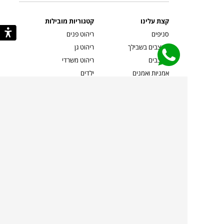
קצת עלינו
קטגוריות מובילות
סניפים
ריהוט פנים
מעצבים בשבילך
ריהוט גן
מעצבים
ריהוט משרדי
אמניות ואמנים
ילדים
קשרי אדריכלים
שטיחים
שוברים
אביזרים והלבשת הבית
צרו קשר
תאורה
משלוחים והחזרות
ספות לסלון
שואלים אותנו
שולחנות קפה
שרות ב-
פינות אוכל
תקנון אתר
מדיניות פרטיות
מדיניות עוגיות/Cookies
מדיניות מצלמות
ביטול עסקה