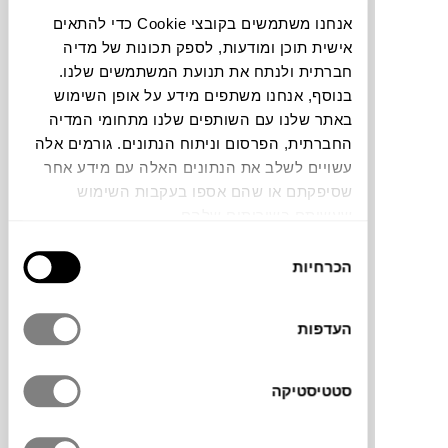
אנחנו משתמשים בקובצי Cookie כדי להתאים
חלה שגיאה. אנא רעננו את הדף ונסו שנית
אישית תוכן ומודעות, לספק תכונות של מדיה
חברתית ולנתח את תנועת המשתמשים שלנו.
בנוסף, אנחנו משתפים מידע על אופן השימוש
צבעים
באתר שלנו עם השותפים שלנו מתחומי המדיה
החברתית, הפרסום וניתוח הנתונים. גורמים אלה
עשויים לשלב את הנתונים האלה עם מידע אחר
שסיפקתם או שהם אספו בעקבות השימוש
שעשיתם בשירותים שלהם.
בחירת
סדרת הכלים STØRM, של המעצב Nicholai
הכרחיות
הסכמה
Hansen, עוצבה עבור המותג המוביל
RAAWII
.
הסדרה כוללת קערות, אגרטלים וקנקנים
בגדלים וצבעים שונים. המעצב הושפע מסגנון
העדפות
הקוביזם של תחילת שנות ה-20 ובסדרה הזו
ניכרת ההשפעה בעיצוב הכלים ובהתאמה
סטטיסטיקה
לעיצוב המודרני היום. הכלים יתאימו בבית לכל
מקום בו תבחרו, אם זה על מדפים, קונסולות,
כלים לאיבזור מרכז שולחן או כקערות לפירות על