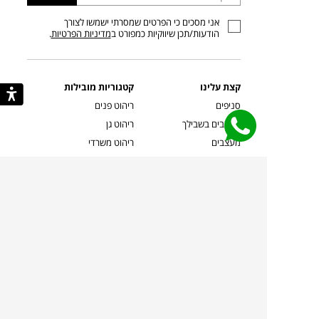
כתובת
אני מסכים כי הפרטים שמסרתי ישמשו לצורך
דוא”ל
הודעות/תכן שיווקיות כמפורט ב
מדיניות הפרטיות
.
קצת עלינו
קטגוריות מובילות
סניפים
ריהוט פנים
מעצבים בשבילך
ריהוט גן
מעצבים
ריהוט משרדי
אמניות ואמנים
ילדים
קשרי אדריכלים
שטיחים
שוברים
אביזרים והלבשת הבית
צרו קשר
תאורה
משלוחים והחזרות
ספות לסלון
שואלים אותנו
שולחנות קפה
שרות ב-
פינות אוכל
תקנון אתר
מדיניות פרטיות