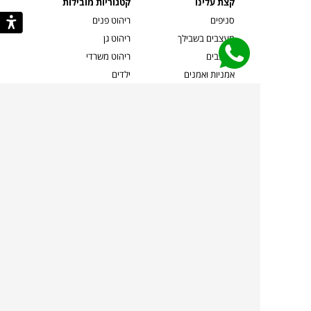
קצת עלינו
קטגוריות מובילות
סניפים
ריהוט פנים
מעצבים בשבילך
ריהוט גן
מעצבים
ריהוט משרדי
אמניות ואמנים
ילדים
קשרי אדריכלים
שטיחים
שוברים
אביזרים והלבשת הבית
צרו קשר
תאורה
משלוחים והחזרות
ספות לסלון
שואלים אותנו
שולחנות קפה
שרות ב-
פינות אוכל
תקנון אתר
מדיניות פרטיות
מדיניות עוגיות/Cookies
מדיניות מצלמות
ביטול עסקה