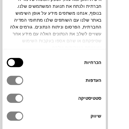
חברתית ולנתח את תנועת המשתמשים שלנו.
חלה שגיאה. אנא רעננו את הדף ונסו שנית
בנוסף, אנחנו משתפים מידע על אופן השימוש
באתר שלנו עם השותפים שלנו מתחומי המדיה
החברתית, הפרסום וניתוח הנתונים. גורמים אלה
צבעים
עשויים לשלב את הנתונים האלה עם מידע אחר
שסיפקתם או שהם אספו בעקבות השימוש
שעשיתם בשירותים שלהם.
בחירת
הכרחיות
הסכמה
מדפי הקיר של
STRIBBO
הם פתרון אחסון
פשוט ויפה לחדרי ילדים. עשויים עץ בוק טבעי
העדפות
בגימור חלק, ומגיעים כסט של שני מדפים
בגדלים שונים. מתאימים לתצוגת ספרים,
סטטיסטיקה
צעצועים או פריטים אהובים, התקנה קלה
ופשוטה, והעיצוב משתלב בקלות בכל סגנון.
שיווק