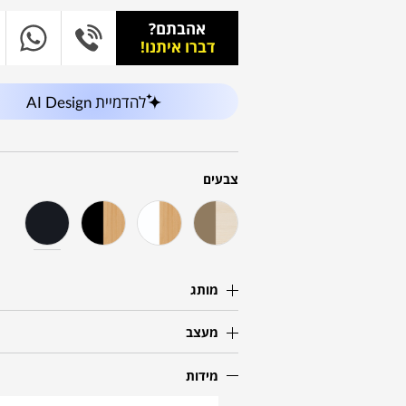
אהבתם?
דברו איתנו!
להדמיית AI Design
צבעים
מותג
מעצב
מידות