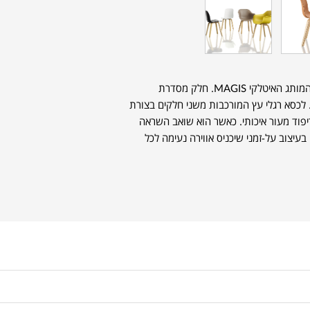
כסא של המעצב NAOTO FUKASAWA לבית המותג האיטלקי MAGIS. חלק מסדרת
מותג. לכסא רגלי עץ המורכבות משני חלקים בצורת
פוד מעור איכותי. כאשר הוא שואב השראה
 סדרה של ריהוט בעיצוב על-זמני שיכניס אווירה נעימה לכל