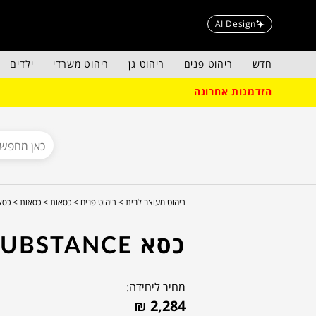
AI Design
חדש
ריהוט פנים
ריהוט גן
ריהוט משרדי
ילדים
הזדמנות אחרונה
ריהוט מעוצב לבית >
ריהוט פנים >
כסאות >
כסאות >
כסא tance
כסא SUBSTANCE
מחיר ליחידה:
₪
2,284