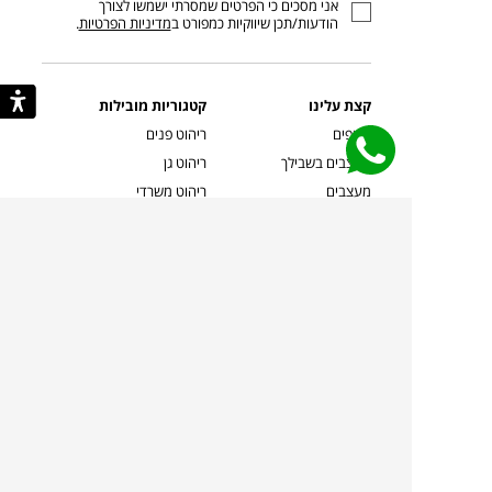
אני מסכים כי הפרטים שמסרתי ישמשו לצורך
דוא”ל
הודעות/תכן שיווקיות כמפורט ב
מדיניות הפרטיות
.
קצת עלינו
קטגוריות מובילות
סניפים
ריהוט פנים
מעצבים בשבילך
ריהוט גן
מעצבים
ריהוט משרדי
אמניות ואמנים
ילדים
קשרי אדריכלים
שטיחים
שוברים
אביזרים והלבשת הבית
צרו קשר
תאורה
משלוחים והחזרות
ספות לסלון
שואלים אותנו
שולחנות קפה
שרות ב-
פינות אוכל
תקנון אתר
מדיניות פרטיות
מדיניות עוגיות/Cookies