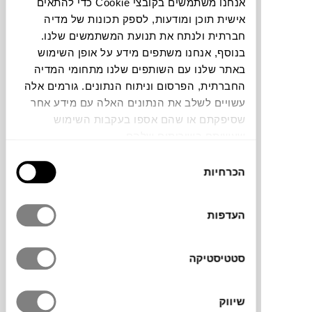
אנחנו משתמשים בקובצי Cookie כדי להתאים
אישית תוכן ומודעות, לספק תכונות של מדיה
תוכלו למצוא אותי ב:
חברתית ולנתח את תנועת המשתמשים שלנו.
בנוסף, אנחנו משתפים מידע על אופן השימוש
באתר שלנו עם השותפים שלנו מתחומי המדיה
החברתית, הפרסום וניתוח הנתונים. גורמים אלה
צבעים
עשויים לשלב את הנתונים האלה עם מידע אחר
שסיפקתם או שהם אספו בעקבות השימוש
שעשיתם בשירותים שלהם.
בחירת
הכרחיות
הסכמה
שולחן SUPERPOP של המותג האיטלקי
MINIFORMS, עשוי פלסטיק ממוחזר בצבע
העדפות
אדום עם נקודות לבנות. סדרת סופרפופ הופכת
פלסטיק לאמנות באמצעות שילוב של מחזור
וצבע. הגישה הירוקה באה לידי ביטוי בעיצובים
סטטיסטיקה
קומפקטיים מגוונים במיוחד, בתהליך ששומר על
המאפיינים של החומר הממוחזר ומקטין את
שיווק
ההשפעה הסביבתית – מה שהופך כל פריט