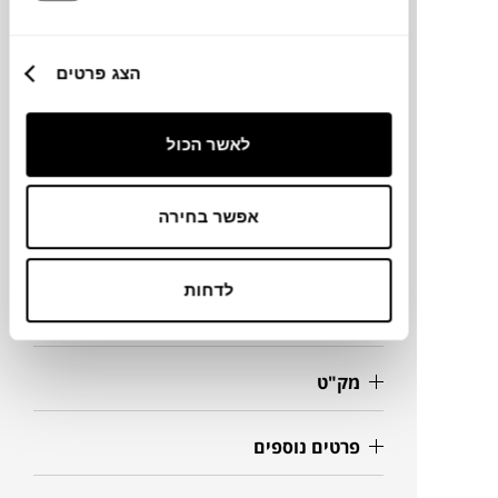
בסדרה לסופר-בר-קיימא, סופר-קל וסופר-מגניב!
הצג פרטים
מותג
לאשר הכול
מידות
אפשר בחירה
37X37X45H ס"מ
לדחות
מידע על חומרים
מק"ט
פרטים נוספים