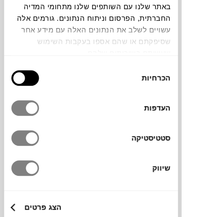
באתר שלנו עם השותפים שלנו מתחומי המדיה
החברתית, הפרסום וניתוח הנתונים. גורמים אלה
צבעים
עשויים לשלב את הנתונים האלה עם מידע אחר
שסיפקתם או שהם אספו בעקבות השימוש
שעשיתם בשירותים שלהם.
בחירת
הכרחיות
הסכמה
ספת שלושה מושבים מרווחת בעיצוב נקי, של
המותג השוודי
FURNINOVA
. עומדת על רגלי
העדפות
מתכת דקות, שתורמות למראה קליל שישתלב
בכל סגנון בבית ובחללי אירוח ציבוריים.
סטטיסטיקה
שיווק
מותג
מידות
הצג פרטים