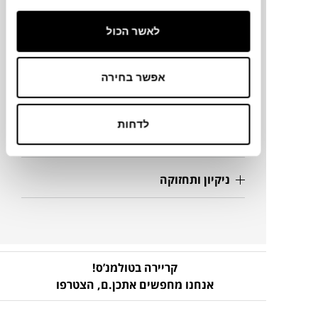
229X94X79H ס"מ
לאשר הכול
מידע על חומרים
אפשר בחירה
מק"ט
לדחות
פרטים נוספים
ניקיון ותחזוקה
קריירה בטולמנ’ס!
אנחנו מחפשים אתכן.ם,
הצטרפו