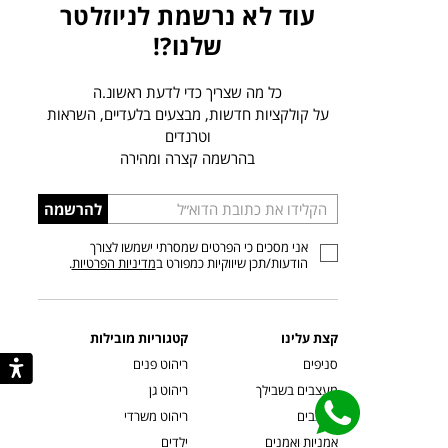
עוד לא נרשמת לניוזלטר
שלנו?!
כל מה שצריך כדי לדעת ראשונ.ה
על קולקציות חדשות, מבצעים בלעדיים, השראות
וטרנדים
בהרשמה קצרה ומהירה
הכניסו
להרשמה
כתובת
אני מסכים כי הפרטים שמסרתי ישמשו לצורך
דוא”ל
הודעות/תכן שיווקיות כמפורט ב
מדיניות הפרטיות
.
קצת עלינו
קטגוריות מובילות
סניפים
ריהוט פנים
מעצבים בשבילך
ריהוט גן
מעצבים
ריהוט משרדי
אמניות ואמנים
ילדים