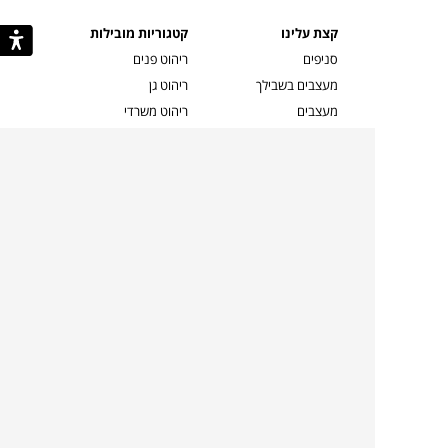
קצת עלינו
קטגוריות מובילות
סניפים
ריהוט פנים
מעצבים בשבילך
ריהוט גן
מעצבים
ריהוט משרדי
אמניות ואמנים
ילדים
קשרי אדריכלים
שטיחים
שוברים
אביזרים והלבשת הבית
צרו קשר
תאורה
משלוחים והחזרות
ספות לסלון
שואלים אותנו
שולחנות קפה
שרות ב-
פינות אוכל
תקנון אתר
מדיניות פרטיות
מדיניות עוגיות/Cookies
מדיניות מצלמות
ביטול עסקה