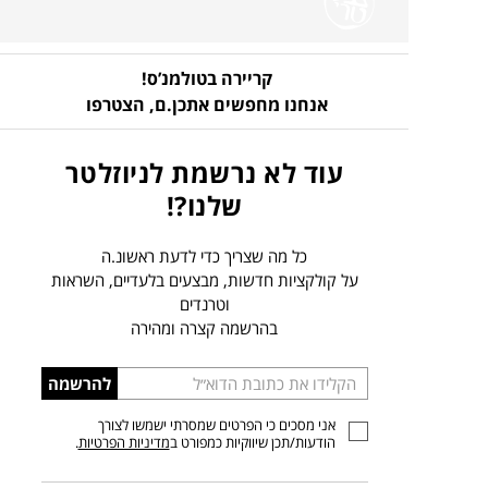
קריירה בטולמנ’ס!
אנחנו מחפשים אתכן.ם,
הצטרפו
עוד לא נרשמת לניוזלטר
שלנו?!
כל מה שצריך כדי לדעת ראשונ.ה
על קולקציות חדשות, מבצעים בלעדיים, השראות
וטרנדים
בהרשמה קצרה ומהירה
הכניסו
להרשמה
כתובת
אני מסכים כי הפרטים שמסרתי ישמשו לצורך
דוא”ל
הודעות/תכן שיווקיות כמפורט ב
מדיניות הפרטיות
.