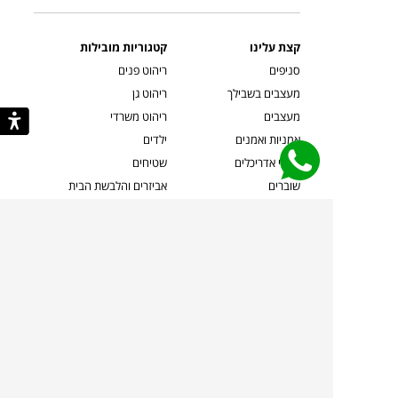
קצת עלינו
קטגוריות מובילות
סניפים
ריהוט פנים
מעצבים בשבילך
ריהוט גן
מעצבים
ריהוט משרדי
אמניות ואמנים
ילדים
קשרי אדריכלים
שטיחים
שוברים
אביזרים והלבשת הבית
צרו קשר
תאורה
משלוחים והחזרות
ספות לסלון
שואלים אותנו
שולחנות קפה
שרות ב-
פינות אוכל
תקנון אתר
מדיניות פרטיות
מדיניות עוגיות/Cookies
מדיניות מצלמות
ביטול עסקה