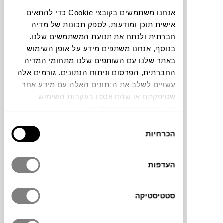
אנחנו משתמשים בקובצי Cookie כדי להתאים
להדמיית AI Design
אישית תוכן ומודעות, לספק תכונות של מדיה
חברתית ולנתח את תנועת המשתמשים שלנו.
בנוסף, אנחנו משתפים מידע על אופן השימוש
תוכלו למצוא אותי ב:
באתר שלנו עם השותפים שלנו מתחומי המדיה
החברתית, הפרסום וניתוח הנתונים. גורמים אלה
עשויים לשלב את הנתונים האלה עם מידע אחר
שסיפקתם או שהם אספו בעקבות השימוש
ביצירתה האמנית
תמי ענבר שטרית
משתמשת
שעשיתם בשירותים שלהם.
בתהליך של הפרדת הדיו מהנייר והעברתו
למשטח הברזל וכך יוצרת דימוי המטשטש בין
בחירת
הכרחיות
משיכת מכחול לצילום רגע שקפא על משטח
הסכמה
הברזל אשר מעניק לצופה חוויה חדשה.
העדפות
מידות
סטטיסטיקה
68.5X89 ס"מ