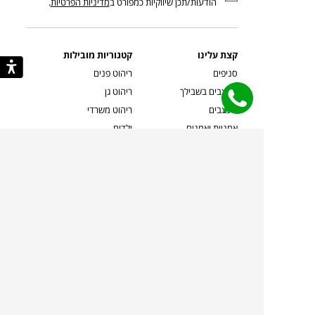
הודעות/תכן שיווקיות כמפורט ב
מדיניות הפרטיות
.
קצת עלינו
קטגוריות מובילות
סניפים
ריהוט פנים
מעצבים בשבילך
ריהוט גן
מעצבים
ריהוט משרדי
אמניות ואמנים
ילדים
קשרי אדריכלים
שטיחים
שוברים
אביזרים והלבשת הבית
צרו קשר
תאורה
משלוחים והחזרות
ספות לסלון
שואלים אותנו
שולחנות קפה
שרות ב-
פינות אוכל
תקנון אתר
מדיניות פרטיות
מדיניות עוגיות/Cookies
מדיניות מצלמות