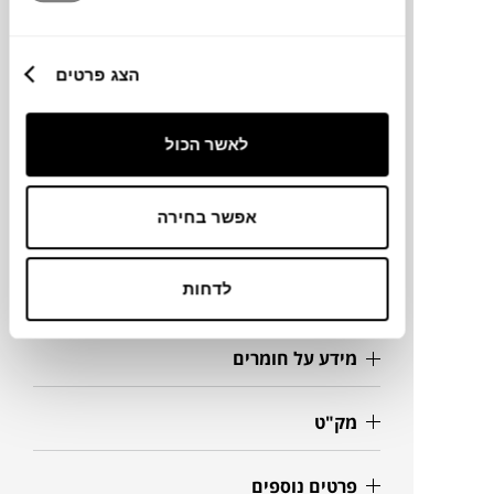
המברשת עשויה פלסטיק ממוחזר ומצוידת בסיבי
PBT רכים וגמישים, שמעניקים תחושת צחצוח
נעימה ויעילה.
הצג פרטים
לאשר הכול
מותג
אפשר בחירה
מידות
1.3X19 ס"מ
לדחות
מידע על חומרים
מק"ט
פרטים נוספים