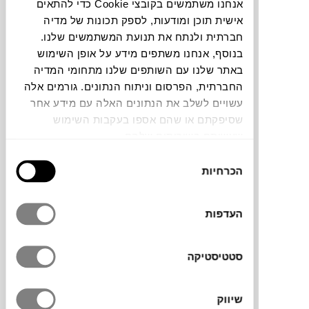
אנחנו משתמשים בקובצי Cookie כדי להתאים
חלה שגיאה. אנא רעננו את הדף ונסו שנית
אישית תוכן ומודעות, לספק תכונות של מדיה
חברתית ולנתח את תנועת המשתמשים שלנו.
בנוסף, אנחנו משתפים מידע על אופן השימוש
באתר שלנו עם השותפים שלנו מתחומי המדיה
צבעים
החברתית, הפרסום וניתוח הנתונים. גורמים אלה
עשויים לשלב את הנתונים האלה עם מידע אחר
שסיפקתם או שהם אספו בעקבות השימוש
שעשיתם בשירותים שלהם.
בחירת
הכרחיות
הסכמה
מברשת השיניים מסדרת Tann מחברת בין
העדפות
קיימות לשפת העיצוב הצבעונית והעכשווית של
המותג הדני
HAY
. היא עוצבה על ידי המעצב
סטטיסטיקה
הנורווגי Andreas Engesvik ופותחה בשיתוף
עם Jordan, חברה סקנדינבית המתמחה
בהיגיינת הפה ופועלת באחריות סביבתית.
שיווק