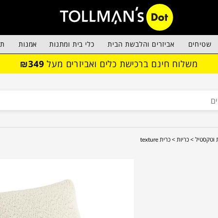
שטיחים
אביזרים והלבשת הבית
כלי בית ומתנות
אמנות
תא
משלוח חינם ברכישת כלים ואביזרים מעל
₪349
ת וטקסטיל >
כריות >
כרית texture